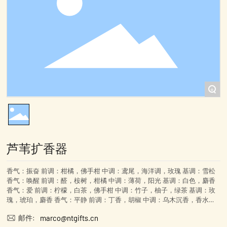
+
芦苇扩香器
香气：振奋 前调：柑橘，佛手柑 中调：鸢尾，海洋调，玫瑰 基调：雪松
香气：唤醒 前调：醛，桉树，柑橘 中调：薄荷，阳光 基调：白色，麝香
香气：爱 前调：柠檬，白茶，佛手柑 中调：竹子，柚子，绿茶 基调：玫
瑰，琥珀，麝香 香气：平静 前调：丁香，胡椒 中调：乌木沉香，香水草
基调：广藿香，琥珀，香根草
marco@ntgifts.cn
邮件: